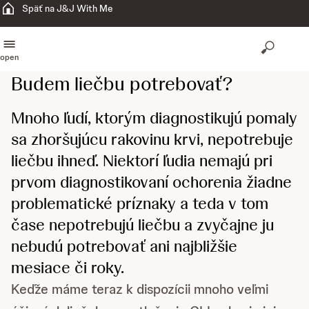
Späť na J&J With Me
open
Budem liečbu potrebovať?
Mnoho ľudí, ktorým diagnostikujú pomaly
sa zhoršujúcu rakovinu krvi, nepotrebuje
liečbu ihneď. Niektorí ľudia nemajú pri
prvom diagnostikovaní ochorenia žiadne
problematické príznaky a teda v tom
čase nepotrebujú liečbu a zvyčajne ju
nebudú potrebovať ani najbližšie
mesiace či roky.
Keďže máme teraz k dispozícii mnoho veľmi