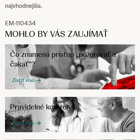
najvhodnejšia.
EM-110434
MOHLO BY VÁS ZAUJÍMAŤ
Čo znamená prístup „pozorovať a
čakať“?
Zistiť viac
Pravidelné kontroly
Zistiť viac