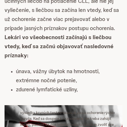
účinných liečob na potlačenie CLL, ale nie jej
vyliečenie, s liečbou sa začína len vtedy, keď sa
už ochorenie začne viac prejavovať alebo v
prípade jasných príznakov postupu ochorenia.
Lekári vo všeobecnosti začínajú s liečbou
vtedy, keď sa začnú objavovať nasledovné
príznaky:
únava, vážny úbytok na hmotnosti,
extrémne nočné potenie,
zdurené lymfatické uzliny,
výsledky krvných testov ukazujú, že sa ochorenie rýchlo
rozvíja. Keď sa dospeje k rozhodnutiu, že treba zahájiť
liečbu, pacient sa dôkladne zhodnotí s cieľom zvoliť pre