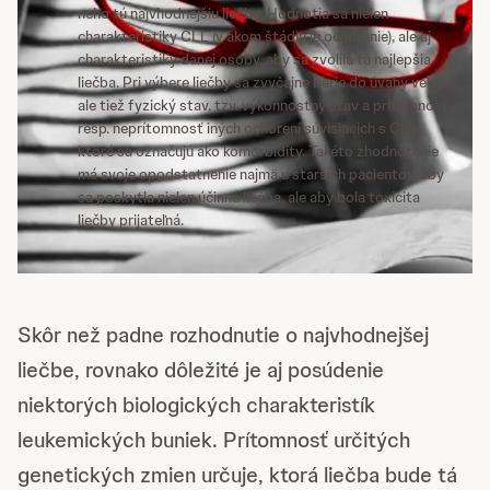
neho tú najvhodnejšiu liečbu. Hodnotia sa nielen
charakteristiky CLL (v akom štádiu je ochorenie), ale aj
charakteristiky danej osoby, aby sa zvolila tá najlepšia
liečba. Pri výbere liečby sa zvyčajne berie do úvahy vek,
ale tiež fyzický stav, tzv. výkonnostný stav a prítomnosť,
resp. neprítomnosť iných ochorení súvisiacich s CLL,
ktoré sa označujú ako komorbidity. Takéto zhodnotenie
má svoje opodstatnenie najmä u starších pacientov, aby
sa poskytla nielen účinná liečba, ale aby bola toxicita
liečby prijateľná.
Skôr než padne rozhodnutie o najvhodnejšej
liečbe, rovnako dôležité je aj posúdenie
niektorých biologických charakteristík
leukemických buniek. Prítomnosť určitých
genetických zmien určuje, ktorá liečba bude tá