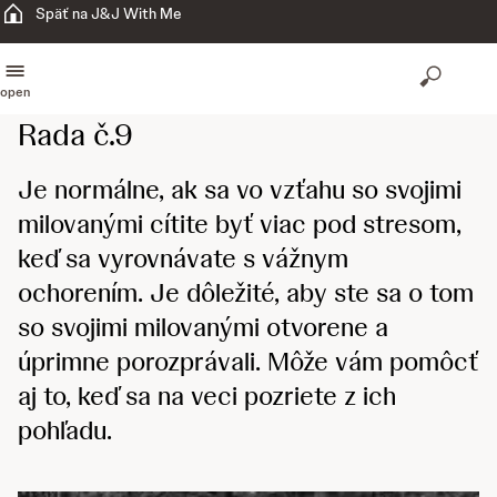
Späť na J&J With Me
open
Rada č.9
Je normálne, ak sa vo vzťahu so svojimi
milovanými cítite byť viac pod stresom,
keď sa vyrovnávate s vážnym
ochorením. Je dôležité, aby ste sa o tom
so svojimi milovanými otvorene a
úprimne porozprávali. Môže vám pomôcť
aj to, keď sa na veci pozriete z ich
pohľadu.