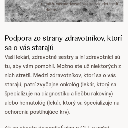
môžu vás motivovať, keď sa nebudete cítiť
dobre.
Podpora zo strany zdravotníkov, ktorí
sa o vás starajú
Vaši lekári, zdravotné sestry a iní zdravotníci sú
tu, aby vám pomohli. Možno ste už niektorých z
nich stretli. Medzi zdravotníkov, ktorí sa o vás
starajú, patrí zvyčajne onkológ (lekár, ktorý sa
špecializuje na diagnostiku a liečbu rakoviny)
alebo hematológ (lekár, ktorý sa špecializuje na
ochorenia postihujúce krv).
Ak sa chcete dozvedieť viac o CLL a vašej