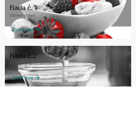
Rada č. 1
Zdravá strava
Zistiť viac
Rada č.2
Problémy so stravovaním
Zistiť viac