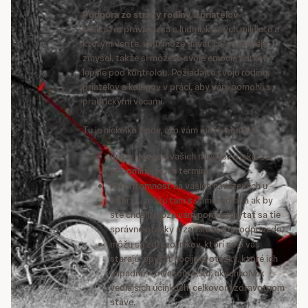
Podpora zo strany rodiny a priateľov
Vďaka rozprávaniu sa s ľuďmi, ktorých milujete a
ktorým veríte, vám môže dávať to, čo sa deje,
zmysel, takže si môžete svoje emócie udržať
lepšie pod kontrolou. Požiadajte svoju rodinu,
priateľov a kolegov v práci, aby vám pomohli s
praktickými vecami.
Tu je niekoľko tipov, ako vám môžu pomôcť:
organizovanie vašich návštev u lekára a
pripomínanie ich termínu,
ich prítomnosť na vašich návštevách u
lekára – môžu tam s vami sedieť a ak by
ste chceli, môžu vám pomôcť pýtať sa tie
správne otázky a zapamätať si odpovede,
môžu sa zdravotníkov, ktorí sa o vás
starajú, opýtať hocijaké otázky, ktoré ich
napadnú – o vašom lieku, akýchkoľvek
vedľajších účinkoch, celkovom zdravotnom
stave,