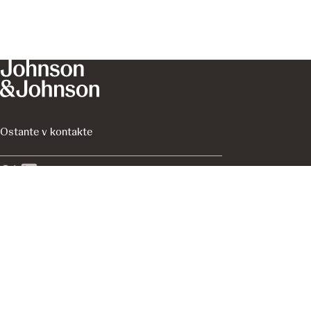
Ostante v kontakte
Informácie na stránkach J&J With Me sú informácie z
oblasti zdravotníctva určené pre širokú verejnosť v
Slovenskej republike.
Platformu prevádzkuje spoločnosť Johnson & Johnson,
s.r.o., divízia Innovative Medicine, ktorá je výhradne
zodpovedná za jej obsah.
Posledná aktualizácia:
February 9, 2026
EM-178789 - Apríl 2025