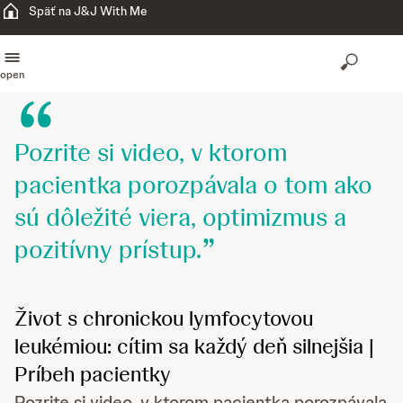
Späť na J&J With Me
open
Pozrite si video, v ktorom
pacientka porozpávala o tom ako
sú dôležité viera, optimizmus a
pozitívny prístup.
Život s chronickou lymfocytovou
leukémiou: cítim sa každý deň silnejšia |
Príbeh pacientky
Pozrite si video, v ktorom pacientka porozpávala