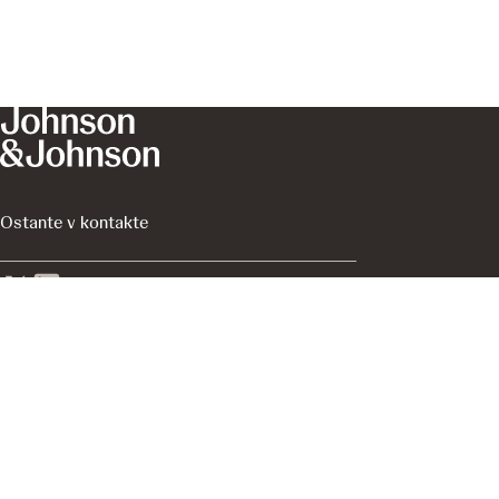
Ostante v kontakte
Informácie na stránkach J&J With Me sú informácie z
oblasti zdravotníctva určené pre širokú verejnosť v
Slovenskej republike.
Platformu prevádzkuje spoločnosť Johnson & Johnson,
s.r.o., divízia Innovative Medicine, ktorá je výhradne
zodpovedná za jej obsah.
Posledná aktualizácia:
February 9, 2026
EM-178789 - Apríl 2025