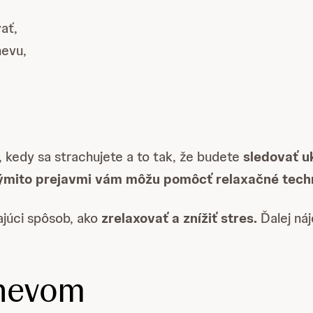
ať,
nevu,
 kedy sa strachujete a to tak, že budete
sledovať u
ýmito prejavmi vám môžu pomôcť relaxačné techn
ajúci spôsob, ako
zrelaxovať a znížiť stres.
Ďalej ná
hnevom