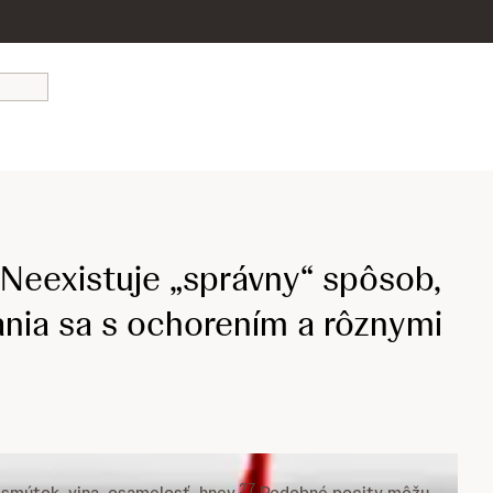
 Neexistuje „správny“ spôsob,
ania sa s ochorením a rôznymi
27
 smútok, vina, osamelosť, hnev.
Podobné pocity môžu