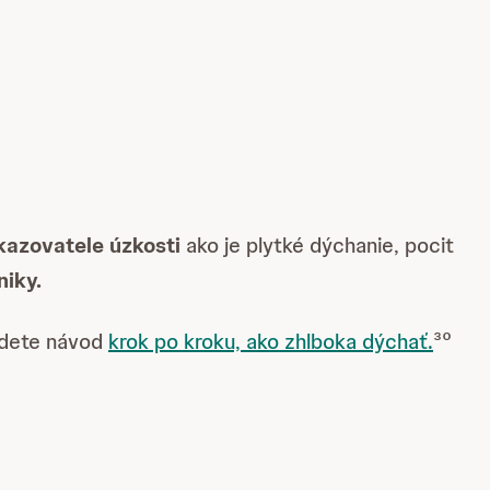
kazovatele úzkosti
ako je plytké dýchanie, pocit
iky.
jdete návod
krok po kroku, ako zhlboka dýchať.
³⁰