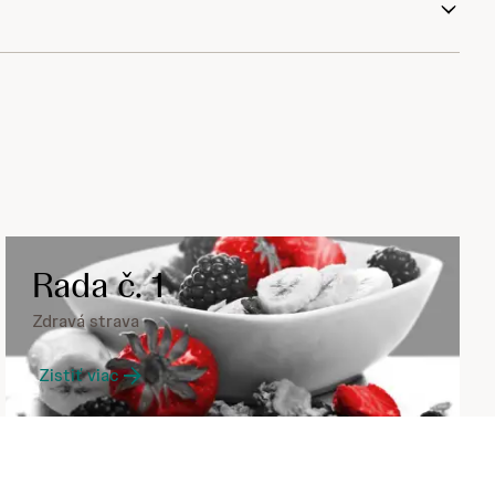
Rada č. 1
Zdravá strava
Zistiť viac