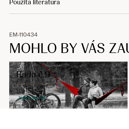
Použitá literatúra
EM-110434
MOHLO BY VÁS ZA
Rada č.9
Zvládanie vzťahov
Zistiť viac