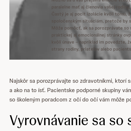
paralelne mať aj členovia vašej rodiny,
Častý je aj pocit izolácie kvôli tomu,
spoločenským situáciám, pretože by st
Môže pomôcť, ak sa porozprávate so sv
praktickej aj emocionálnej stránky ovpl
kvôli únave – napríklad im povedzte, ž
strany rodiny, priateľov alebo pacient
Najskôr sa porozprávajte so zdravotníkmi, ktorí
a ako na to ísť. Pacientske podporné skupiny vá
so školeným poradcom z očí do očí vám môže pomô
Vyrovnávanie sa so