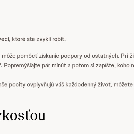
cí, ktoré ste zvykli robiť.
i môže pomôcť získanie podpory od ostatných. Pri ž
. Popremýšľajte pár minút a potom si zapíšte, koho
 vaše pocity ovplyvňujú váš každodenný život, môžete
zkosťou