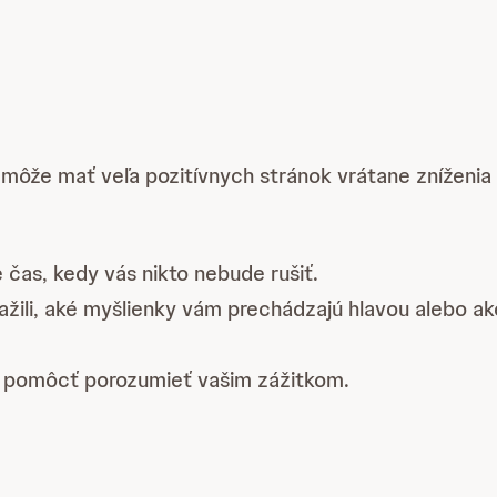
.
a môže mať veľa pozitívnych stránok vrátane zníženia 
 čas, kedy vás nikto nebude rušiť.
zažili, aké myšlienky vám prechádzajú hlavou alebo a
to pomôcť porozumieť vašim zážitkom.