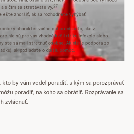
27
 a s čím sa stretávate vy.
že ešte zhoršiť, ak sa rozhodnete vyhýbať
ronický charakter vášho ochorenia a to, ako z
ré nie sú pre vás vhodné kvôli riziku infekcie alebo
by ste sa mali stretnúť osobne. Ak nie je podpora zo
iadku), ak požiadate o ďalšiu pomoc.
, kto by vám vedel poradiť, s kým sa porozprávať
ôžu poradiť, na koho sa obrátiť. Rozprávanie sa
h zvládnuť.