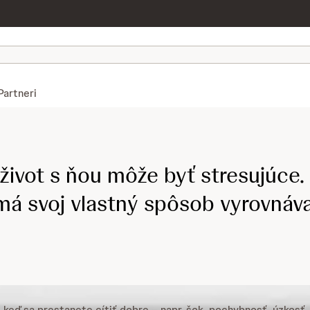
Partneri
 život s ňou môže byť stresujúce.
má svoj vlastný spôsob vyrovnáv
keď sa prestanete cítiť dobre – napr. šok, pochybnosť, úzkosť,