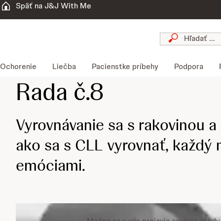
Späť na J&J With Me
Ochorenie
Liečba
Pacienstke príbehy
Podpora
Rada č.8
Vyrovnávanie sa s rakovinou a
ako sa s CLL vyrovnať, každý 
emóciami.
Možno sa u vás prejavia emócie vtedy, 