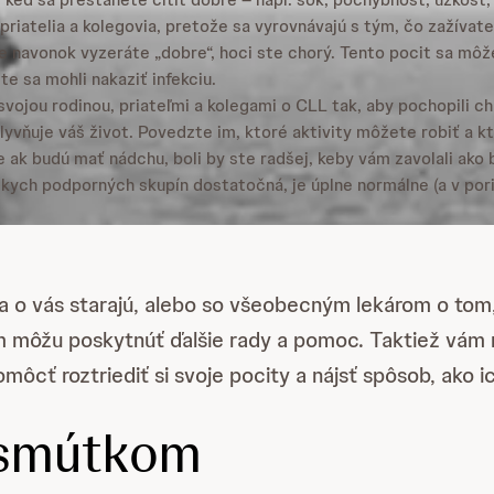
 priatelia a kolegovia, pretože sa vyrovnávajú s tým, čo zažívate
 že navonok vyzeráte „dobre“, hoci ste chorý. Tento pocit sa mô
e sa mohli nakaziť infekciu.
ojou rodinou, priateľmi a kolegami o CLL tak, aby pochopili ch
yvňuje váš život. Povedzte im, ktoré aktivity môžete robiť a kto
e ak budú mať nádchu, boli by ste radšej, keby vám zavolali ako 
skych podporných skupín dostatočná, je úplne normálne (a v por
 sa o vás starajú, alebo so všeobecným lekárom o tom
m môžu poskytnúť ďalšie rady a pomoc. Taktiež vám m
cť roztriediť si svoje pocity a nájsť spôsob, ako ic
 smútkom