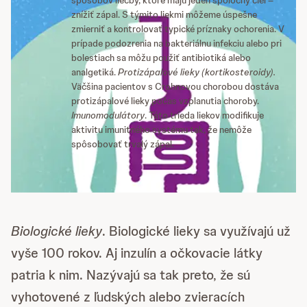
znížiť zápal. S týmito liekmi môžeme úspešne
zmierniť a kontrolovať typické príznaky ochorenia. V
prípade podozrenia na bakteriálnu infekciu alebo pri
bolestiach sa môžu použiť antibiotiká alebo
analgetiká.
Protizápalové lieky (kortikosteroidy).
Väčšina pacientov s Crohnovou chorobou dostáva
protizápalové lieky počas vzplanutia choroby.
Imunomodulátory
. Táto trieda liekov modifikuje
aktivitu imunitného systému tak, že nemôže
spôsobovať trvalý zápal.
Biologické lieky
. Biologické lieky sa využívajú už
vyše 100 rokov. Aj inzulín a očkovacie látky
patria k nim. Nazývajú sa tak preto, že sú
vyhotovené z ľudských alebo zvieracích