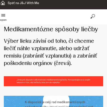
Späť na J&J With Me
open
Medikamentózne spôsoby liečby
Výber lieku závisí od toho, či chceme
liečiť náhle vzplanutie, alebo udržať
remisiu (zabrániť vzplanutiu) a zabrániť
poškodeniu orgánov (črevá).
K dispozícii je celý rad medikamentóznych
spôsobov liečby, ktoré majú jeden spoločný cieľ –