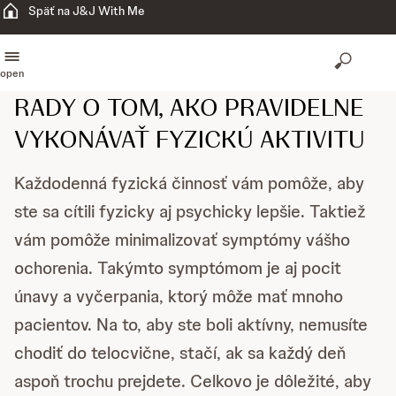
Späť na J&J With Me
open
RADY O TOM, AKO PRAVIDELNE
VYKONÁVAŤ FYZICKÚ AKTIVITU
Každodenná fyzická činnosť vám pomôže, aby
ste sa cítili fyzicky aj psychicky lepšie. Taktiež
vám pomôže minimalizovať symptómy vášho
ochorenia. Takýmto symptómom je aj pocit
únavy a vyčerpania, ktorý môže mať mnoho
pacientov. Na to, aby ste boli aktívny, nemusíte
chodiť do telocvične, stačí, ak sa každý deň
aspoň trochu prejdete. Celkovo je dôležité, aby