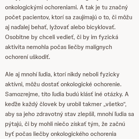
onkologickými ochoreniami. A tak je tu značný
počet pacientov, ktorí sa zaujímajú o to, či môžu
aj naďalej behať, lyžovať alebo bicyklovať.
Osobitne by chceli vedieť, či by im fyzická
aktivita nemohla počas liečby malígnych
ochorení uškodiť.
Ale aj mnohí ľudia, ktorí nikdy neboli fyzicky
aktívni, môžu dostať onkologické ochorenie.
Samozrejme, títo ľudia budú klásť iné otázky. A
keďže každý človek by urobil takmer „všetko“,
aby sa jeho zdravotný stav zlepšil, mnohí ľudia sa
pýtajú, či by mohli niečo získať tým, že začnú
byť počas liečby onkologického ochorenia