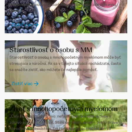
chemických procesov v bunkách a ďalšie majú zase ochrannú
funkciu.
Zistiť viac
Starostlivosť o osobu s MM
Starostlivosť o osobu s mnohopočetným myelómom môže byť
stresujúca a náročná. Ak sa v takejto situácii nachádzate, často
sa snažíte zistiť, ako môžete čo najlepšie pomôcť.
Zistiť viac
Život s mnohopočetným myelómom
„Celý život som žil zdravo: nefajčil som, bol som aktívny a
zdravo som sa stravoval. Stále sa musím pýtať – prečo práve ja.
Ale odpoveď neexistuje. Takže mi nezostáva nič iné, len sa