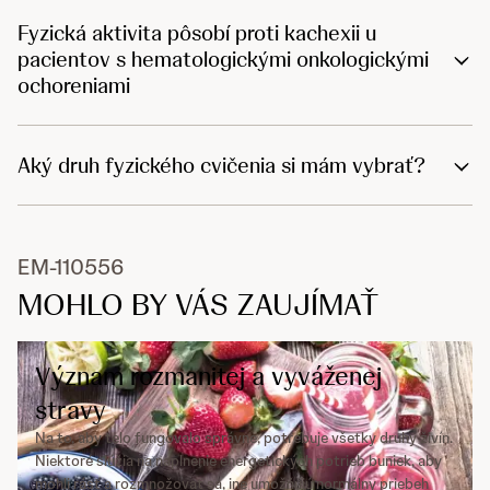
Fyzická aktivita pôsobí proti kachexii u
pacientov s hematologickými onkologickými
ochoreniami
Aký druh fyzického cvičenia si mám vybrať?
EM-110556
MOHLO BY VÁS ZAUJÍMAŤ
Význam rozmanitej a vyváženej
stravy
Na to, aby telo fungovalo správne, potrebuje všetky druhy živín.
Niektoré slúžia na naplnenie energetických potrieb buniek, aby
mohli rásť a rozmnožovať sa, iné umožňujú normálny priebeh