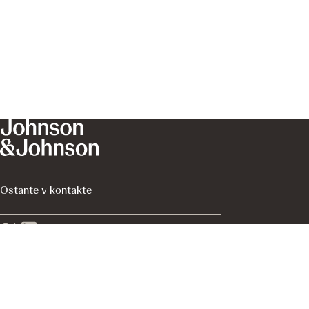
Ostante v kontakte
Informácie na stránkach J&J With Me sú informácie z
oblasti zdravotníctva určené pre širokú verejnosť v
Slovenskej republike.
Platformu prevádzkuje spoločnosť Johnson & Johnson,
s.r.o., divízia Innovative Medicine, ktorá je výhradne
zodpovedná za jej obsah.