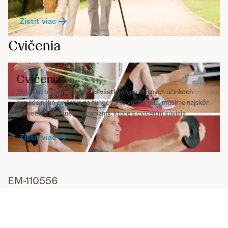
Zistiť viac
Cvičenia
Cvičenia
Skôr ako budeme hovoriť o všetkých pozitívnych účinkoch
pravidelného cvičenia na fungovanie vášho tela, musíme najskôr
vysvetliť základné mechanizmy, ktoré s cvičením súvisia
Zistiť viac
EM-110556