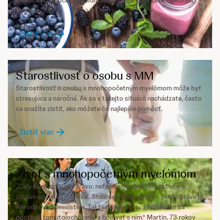
chemických procesov v bunkách a ďalšie majú zase ochrannú
funkciu.
Zistiť viac
Starostlivosť o osobu s MM
Starostlivosť o osobu s mnohopočetným myelómom môže byť
stresujúca a náročná. Ak sa v takejto situácii nachádzate, často
sa snažíte zistiť, ako môžete čo najlepšie pomôcť.
Zistiť viac
Život s mnohopočetným myelómom
„Celý život som žil zdravo: nefajčil som, bol som aktívny a
zdravo som sa stravoval. Stále sa musím pýtať – prečo práve ja.
Ale odpoveď neexistuje. Takže mi nezostáva nič iné, len sa
postaviť tomuto ochoreniu a bojovať s ním.“ Martin, 73 rokov