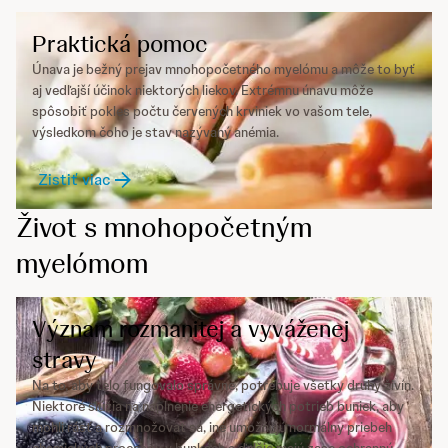
Praktická pomoc
Únava je bežný prejav mnohopočetného myelómu a môže to byť
aj vedľajší účinok niektorých liekov. Extrémnu únavu môže
spôsobiť pokles počtu červených krviniek vo vašom tele,
výsledkom čoho je stav nazývaný anémia.
Zistiť viac
Život s mnohopočetným
myelómom
Význam rozmanitej a vyváženej
stravy
Na to, aby telo fungovalo správne, potrebuje všetky druhy živín.
Niektoré slúžia na naplnenie energetických potrieb buniek, aby
mohli rásť a rozmnožovať sa, iné umožňujú normálny priebeh