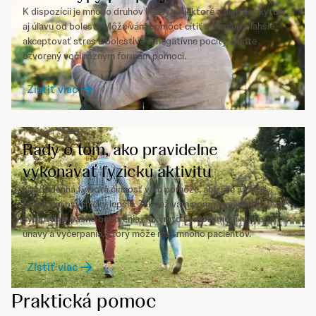
K dispozícii je mnoho druhov liečby a niektoré z nich poskytujú
aj úľavu od bolesti. Môžu vám pomôcť cítiť sa lepšie a ľahšie
akceptovať stres a bolestivé či negatívne pocity. Buďte
otvorený voči rôznym formám pomoci.
Zistiť viac
Rady o tom, ako pravidelne
vykonávať fyzickú aktivitu
Každodenná fyzická činnosť vám pomôže, aby ste sa cítili
fyzicky aj psychicky lepšie. Taktiež vám pomôže minimalizovať
symptómy vášho ochorenia. Takýmto symptómom je aj pocit
únavy a vyčerpania, ktorý môže mať mnoho pacientov.
Zistiť viac
Praktická pomoc