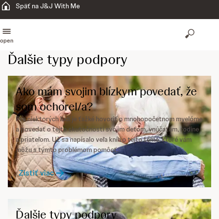
Späť na J&J With Me
open
Ďalšie typy podpory
Ako mám svojim blízkym povedať, že
som ochorel/a?
Pre niektorých ľudí je ťažké hovoriť o mnohopočetnom myelóme
a povedať o tejto skutočnosti svojim deťom, vnúčatám, rodine
a priateľom. Už sa napísalo veľa kníh o tejto téme, ktoré vám
môžu s týmto problémom pomôcť.
Zistiť viac
Ďalšie typy podpory