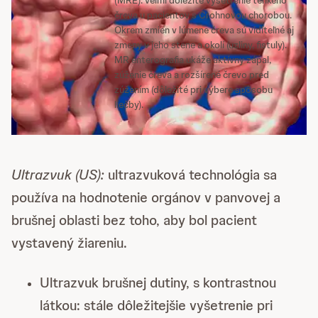
(MRE): veľmi dôležité vyšetrenie tenkého
čreva u pacientov s Crohnovou chorobou.
Okrem zmien v lúmene čreva sú viditeľné aj
zmeny v jeho stene a okolí (uzliny, fistuly).
MR enterografia ukáže aktívny zápal,
zúženie čreva a rozšírené črevo pred
zúžením (dôležité pri výbere spôsobu
liečby).
Ultrazvuk (US):
ultrazvuková technológia sa
používa na hodnotenie orgánov v panvovej a
brušnej oblasti bez toho, aby bol pacient
vystavený žiareniu.
Ultrazvuk brušnej dutiny, s kontrastnou
látkou: stále dôležitejšie vyšetrenie pri