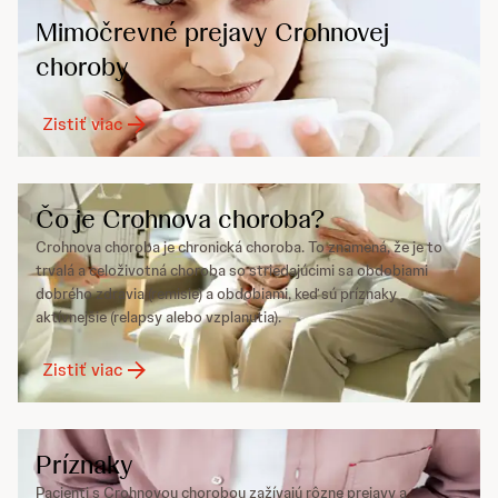
Mimočrevné prejavy Crohnovej
choroby
Zistiť viac
Čo je Crohnova choroba?
Crohnova choroba je chronická choroba. To znamená, že je to
trvalá a celoživotná choroba so striedajúcimi sa obdobiami
dobrého zdravia (remisie) a obdobiami, keď sú príznaky
aktívnejšie (relapsy alebo vzplanutia).
Zistiť viac
Príznaky
Pacienti s Crohnovou chorobou zažívajú rôzne prejavy a