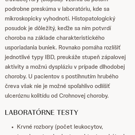
podrobne preskúma v laboratóriu, kde sa
mikroskopicky vyhodnotí. Histopatologický
posudok je dôležitý, keďže sa ním potvrdí
choroba na základe charakteristického
usporiadania buniek. Rovnako pomáha rozlíšiť
jednotlivé typy IBD, preukáže stupeň zápalovej
aktivity a možnú dyspláziu v prípade dlhodobej
choroby. U pacientov s postihnutím hrubého
čreva však nie je možné spoľahlivo odlíšiť
ulceróznu kolitídu od Crohnovej choroby.
LABORATÓRNE TESTY
Krvné rozbory (počet leukocytov,