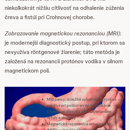
niekoľkokrát nižšiu citlivosť na odhalenie zúženia
čreva a fistúl pri Crohnovej chorobe.
Zobrazovanie magnetickou rezonanciou (MRI)
:
je modernejší diagnostický postup, pri ktorom sa
nevyužíva röntgenové žiarenie; táto metóda je
založená na rezonancii protónov vodíka v silnom
magnetickom poli.
MRI panvy: dôležité vyšetrenie, ktoré sa
používa pri podozrení na komplikácie
Crohnovej choroby, ako sú perianálne
fistuly a abscesy.
Magnetická rezonančná enterografia