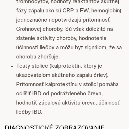
trombocytov, hodnoty reaktantov akútnej
fázy zápalu ako sú CRP a FW, hemoglobín)
jednoznačne nepotvrdzujú prítomnosť
Crohnovej choroby. Sú však dôležité na
zistenie aktivity choroby, hodnotenie
účinnosti liečby a môžu byť signálom, že sa
choroba zhoršuje.
Testy stolice (kalprotektín, ktorý je
ukazovateľom akútneho zápalu čriev).
Prítomnosť kalprotektínu v stolici pomáha
odlíšiť IBD od podráždeného čreva,
hodnotiť zápalovú aktivitu čreva, účinnosť
liečby IBD.
DIAGNOSTICKÉ ZOBRAZOVANIE