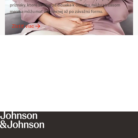
príznaky, ktoré sa líšia od človeka k človeku, môžu sa časom
meniť a môžu mať od miernej až po závažnú formu.
Zistiť viac