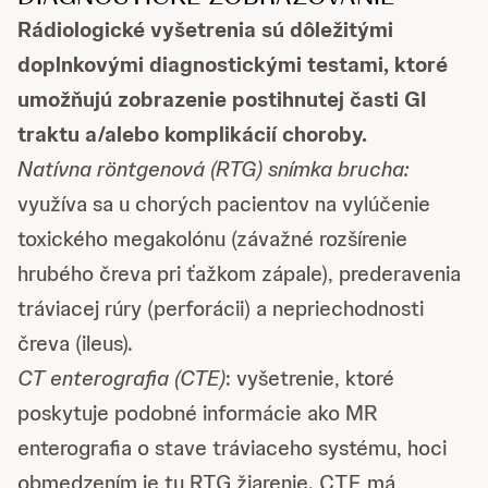
Rádiologické vyšetrenia sú dôležitými
doplnkovými diagnostickými testami, ktoré
umožňujú zobrazenie postihnutej časti GI
traktu a/alebo komplikácií choroby.
Natívna röntgenová (RTG) snímka brucha:
využíva sa u chorých pacientov na vylúčenie
toxického megakolónu (závažné rozšírenie
hrubého čreva pri ťažkom zápale), prederavenia
tráviacej rúry (perforácii) a nepriechodnosti
čreva (ileus).
CT enterografia (CTE)
: vyšetrenie, ktoré
poskytuje podobné informácie ako MR
enterografia o stave tráviaceho systému, hoci
obmedzením je tu RTG žiarenie. CTE má