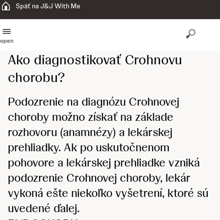
Späť na J&J With Me
open
Ako diagnostikovať Crohnovu
chorobu?
Podozrenie na diagnózu Crohnovej
choroby možno získať na základe
rozhovoru (anamnézy) a lekárskej
prehliadky. Ak po uskutočnenom
pohovore a lekárskej prehliadke vzniká
podozrenie Crohnovej choroby, lekár
vykoná ešte niekoľko vyšetrení, ktoré sú
uvedené ďalej.