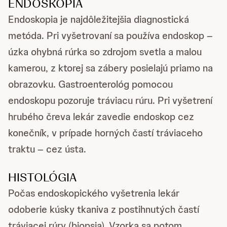
ENDOSKOPIA
Endoskopia je najdôležitejšia diagnostická
metóda. Pri vyšetrovaní sa používa endoskop –
úzka ohybná rúrka so zdrojom svetla a malou
kamerou, z ktorej sa zábery posielajú priamo na
obrazovku. Gastroenterológ pomocou
endoskopu pozoruje tráviacu rúru. Pri vyšetrení
hrubého čreva lekár zavedie endoskop cez
konečník, v prípade horných častí tráviaceho
traktu – cez ústa.
HISTOLÓGIA
Počas endoskopického vyšetrenia lekár
odoberie kúsky tkaniva z postihnutých častí
tráviacej rúry (biopsia). Vzorka sa potom