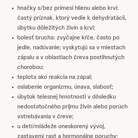
hnačky s/bez prímesi hlienu alebo krvi:
častý príznak, ktorý vedie k dehydratácii,
úbytku dôležitých živín a krvi;
bolesť brucha: zvyčajne kŕče, často po
jedle, nadúvanie; vyskytujú sa v miestach
zápalu a v oblastiach čreva postihnutých
chorobou;
teplota ako reakcia na zápal;
oslabenie organizmu, únava, slabosť;
úbytok telesnej hmotnosti v dôsledku
nedostatočného príjmu živín alebo porúch
vstrebávania v čreve;
u detí/mládeže oneskorený vývoj,
zastavený rast a hormonálne poruchy;