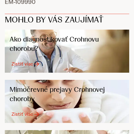
EM-109990
MOHLO BY VÁS ZAUJÍMAŤ
Ako diagnostikovať Crohnovu
chorobu?
Zistiť viac
Mimočrevné prejavy Crohnovej
choroby
Zistiť viac