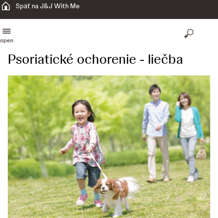
Späť na J&J With Me
open
Psoriatické ochorenie - liečba