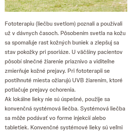
Fototerapiu (liečbu svetlom) poznali a používali
už v dávnych časoch. Pôsobením svetla na kožu
sa spomaľuje rast kožných buniek a zlepšuj sa
stav pokožky pri psoriáze. U väčšiny pacientov
pôsobí slnečné žiarenie priaznivo a viditeľne
zmierňuje kožné prejavy. Pri fototerapii se
postihnuté miesta ožiarujú UVB žiarením, ktoré
potlačuje prejavy ochorenia.
Ak lokálne lieky nie sú úspešné, použije sa
konvenčná systémová liečba. Systémová liečba
sa môže podávať vo forme injekcií alebo
tabletiek. Konvenčné systémové lieky sú veľmi