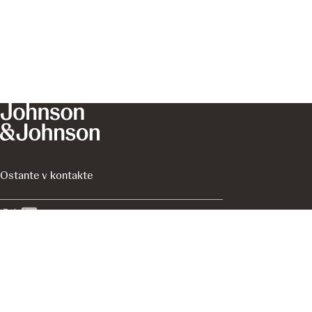
Ostante v kontakte
Informácie na stránkach J&J With Me sú informácie z
oblasti zdravotníctva určené pre širokú verejnosť v
Slovenskej republike.
Platformu prevádzkuje spoločnosť Johnson & Johnson,
s.r.o., divízia Innovative Medicine, ktorá je výhradne
zodpovedná za jej obsah.
Posledná aktualizácia:
February 9, 2026