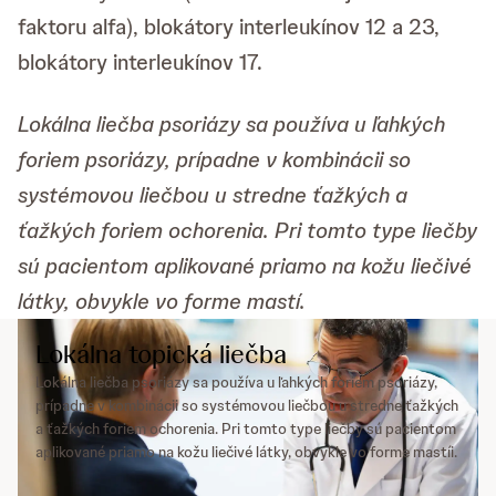
faktoru alfa), blokátory interleukínov 12 a 23,
blokátory interleukínov 17.
Lokálna liečba psoriázy sa používa u ľahkých
foriem psoriázy, prípadne v kombinácii so
systémovou liečbou u stredne ťažkých a
ťažkých foriem ochorenia. Pri tomto type liečby
sú pacientom aplikované priamo na kožu liečivé
látky, obvykle vo forme mastí.
Lokálna topická liečba
Lokálna liečba psoriázy sa používa u ľahkých foriem psoriázy,
prípadne v kombinácii so systémovou liečbou u stredne ťažkých
a ťažkých foriem ochorenia. Pri tomto type liečby sú pacientom
aplikované priamo na kožu liečivé látky, obvykle vo forme mastíi.