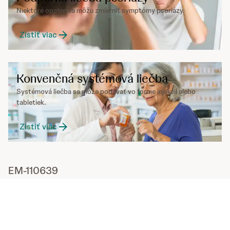
Niektoré opatrenia môžu zmierniť symptómy psoriázy.
Zistiť viac
Konvenčná systémová liečba
Systémová liečba sa môže podávať vo forme injekcií alebo
tabletiek.
Zistiť viac
EM-110639