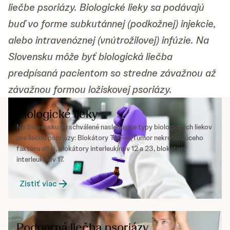
liečbe psoriázy. Biologické lieky sa podávajú
buď vo forme subkutánnej (podkožnej) injekcie,
alebo intravenóznej (vnútrožilovej) infúzie. Na
Slovensku môže byť biologická liečba
predpísaná pacientom so stredne závažnou až
závažnou formou ložiskovej psoriázy.
Biologické lieky
Na Slovensku sú schválené nasledujúce typy biologických liekov
pre liečbu psoriázy: Blokátory TNF-α(Tumor nekrotizujúceho
faktoru alfa), blokátory interleukínov 12 a 23, blokátory
interleukínov 17.
Zistiť viac
Podporná liečba psoriázy