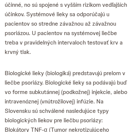
účinné, no sú spojené s vyšším rizikom vedľajších
účinkov. Systémové lieky sa odporúčajú u
pacientov so stredne závažnou až závažnou
psoriázou. U pacientov na systémovej liečbe
treba v pravidelných intervaloch testovať krv a
krvný tlak.
Biologické lieky (biologiká) predstavujú prelom v
liečbe psoriázy. Biologické lieky sa podávajú buď
vo forme subkutánnej (podkožnej) injekcie, alebo
intravenóznej (vnútrožilovej) infúzie. Na
Slovensku sú schválené nasledujúce typy
biologických liekov pre liečbu psoriázy:
Blokátory TNF-α (Tumor nekrotizujúceho