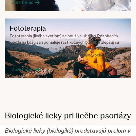
Zistiť viac
Fototerapia
Fototerapia (liečba svetlom) se používa už dlho. Pôsobením
svetla na kožu sa spomaľuje rast kožných buniek a zlepšuj sa
stav pokožky pri psoriáze. Pri fototerapii se postihnuté miesta
ožiarujú UVB žiarením, ktoré potlačuje prejavy ochorenia.
Zistiť viac
Biologické lieky pri liečbe psoriázy
Biologické lieky (biologiká) predstavujú prelom v