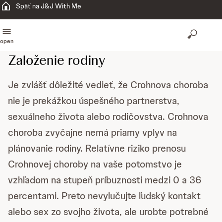
Späť na J&J With Me
open
Založenie rodiny
Je zvlášť dôležité vedieť, že Crohnova choroba
nie je prekážkou úspešného partnerstva,
sexuálneho života alebo rodičovstva. Crohnova
choroba zvyčajne nemá priamy vplyv na
plánovanie rodiny. Relatívne riziko prenosu
Crohnovej choroby na vaše potomstvo je
vzhľadom na stupeň príbuznosti medzi 0 a 36
percentami. Preto nevylučujte ľudský kontakt
alebo sex zo svojho života, ale urobte potrebné