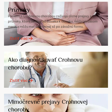
Príznaky
Pacienti s Crohnovou chorobou zažívajú rôzne prejavy a
príznaky, ktoré sa líšia od človeka k človeku, môžu sa časom
meniť a môžu mať od miernej až po závažnú formu.
Zistiť viac
Ako diagnostikovať Crohnovu
chorobu?
Zistiť viac
Mimočrevné prejavy Crohnovej
choroby