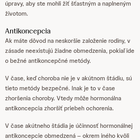
úpravy, aby ste mohli žiť šťastným a naplneným
životom.
Antikoncepcia
Ak máte dôvod na neskoršie založenie rodiny, v
zásade neexistujú žiadne obmedzenia, pokiaľ ide
o bežné antikoncepčné metódy.
V čase, keď choroba nie je v akútnom štádiu, sú
tieto metódy bezpečné. Inak je to v čase
zhoršenia choroby. Vtedy môže hormonálna
antikoncepcia zhoršiť priebeh ochorenia.
V čase akútneho štádia je účinnosť hormonálnej
antikoncepcie obmedzená – okrem iného kvôli