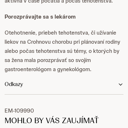
aktívna v čase počatia a počas tehotenstva.
Porozprávajte sa s lekárom
Otehotnenie, priebeh tehotenstva, či užívanie
liekov na Crohnovu chorobu pri plánovaní rodiny
alebo počas tehotenstva sú témy, o ktorých by
sa žena mala porozprávať so svojím
gastroenterológom a gynekológom.
Odkazy
EM-109990
MOHLO BY VÁS ZAUJÍMAŤ